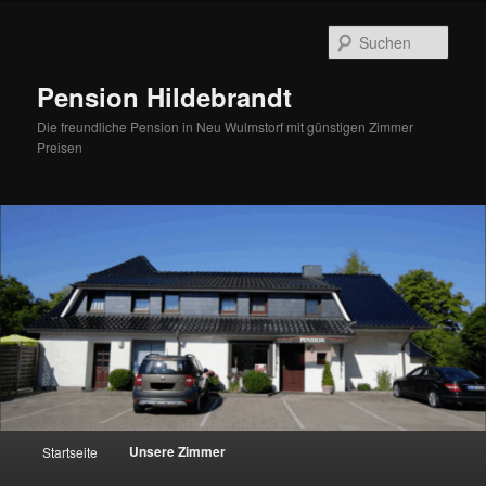
Zum
Inhalt
Such
wechseln
Pension Hildebrandt
Die freundliche Pension in Neu Wulmstorf mit günstigen Zimmer
Preisen
Hauptmenü
Unsere Zimmer
Startseite