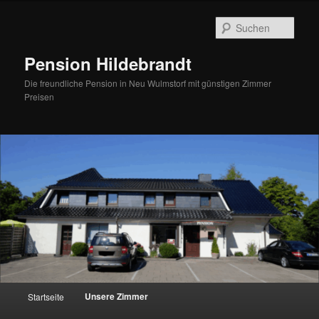
Zum
Inhalt
Such
wechseln
Pension Hildebrandt
Die freundliche Pension in Neu Wulmstorf mit günstigen Zimmer
Preisen
Hauptmenü
Unsere Zimmer
Startseite